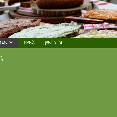
CKS
FEIER
MELD DI
s …